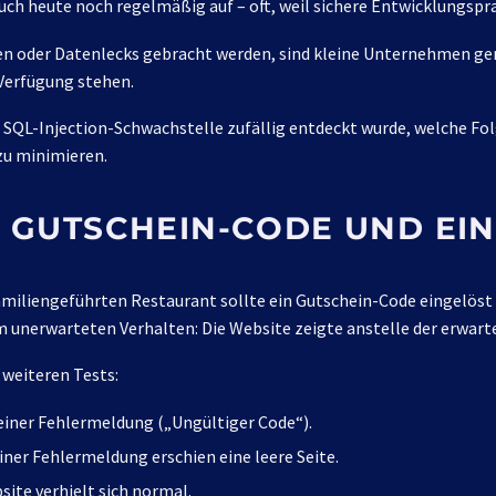
ch heute noch regelmäßig auf – oft, weil sichere Entwicklungspr
 oder Datenlecks gebracht werden, sind kleine Unternehmen genaus
Verfügung stehen.
ne SQL-Injection-Schwachstelle zufällig entdeckt wurde, welche F
zu minimieren.
 GUTSCHEIN-CODE UND EIN
miliengeführten Restaurant sollte ein Gutschein-Code eingelöst 
m unerwarteten Verhalten: Die Website zeigte anstelle der erwart
weiteren Tests:
 einer Fehlermeldung („Ungültiger Code“).
einer Fehlermeldung erschien eine leere Seite.
bsite verhielt sich normal.