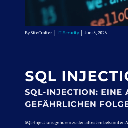
By SiteCrafter
IT-Security
Juni 5, 2025
SQL
INJECT
SQL-INJECTION: EIN
GEFÄHRLICHEN FOLG
SQL-Injections gehören zu den ältesten bekannten An